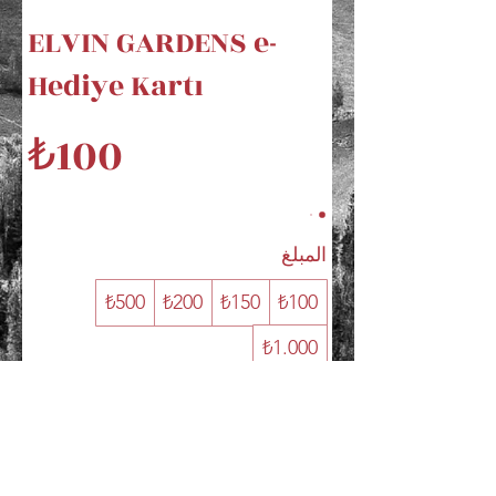
ELVIN GARDENS e-
Hediye Kartı
₺100
المبلغ
₺500
₺200
₺150
₺100
₺1.000
الكمية