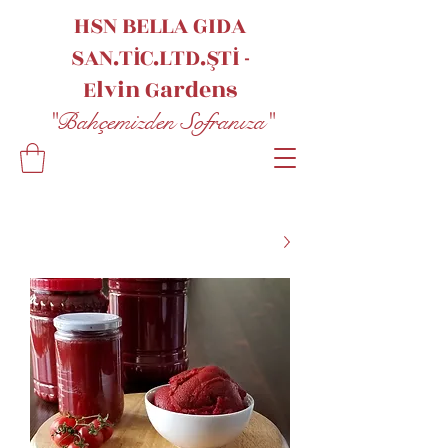
HSN BELLA GIDA
SAN.TİC.LTD.ŞTİ -
Elvin
Gardens
"Bahçemizden Sofranıza"