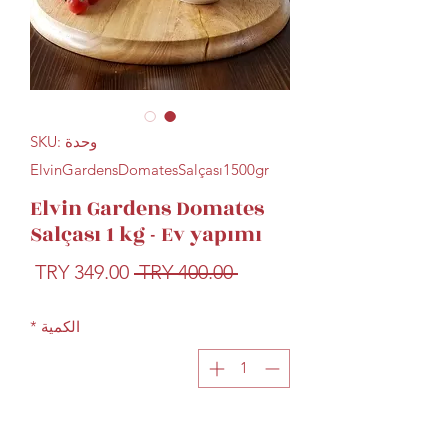
وحدة SKU:
ElvinGardensDomatesSalçası1500gr
Elvin Gardens Domates
Salçası 1 kg - Ev yapımı
سعر
سعر
 ‏400.00 TRY 
عادي
البيع
الكمية
*
أضِف إلى العربة