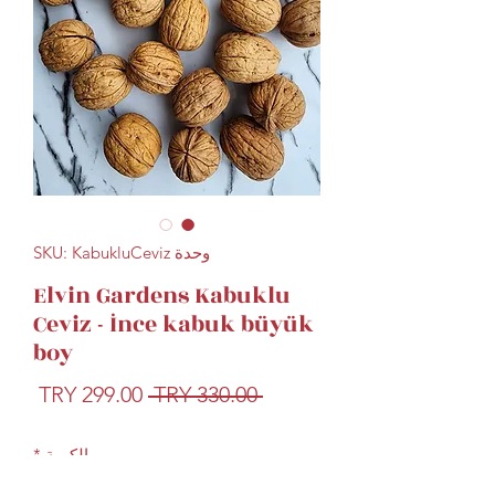
وحدة SKU: KabukluCeviz
Elvin Gardens Kabuklu
Ceviz - İnce kabuk büyük
boy
سعر
سعر
 ‏330.00 TRY 
عادي
البيع
الكمية
*