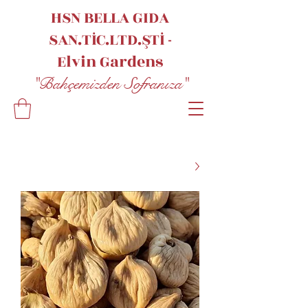
HSN BELLA GIDA
SAN.TİC.LTD.ŞTİ -
Elvin
Gardens
"Bahçemizden Sofranıza"