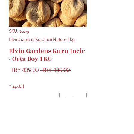
وحدة SKU:
ElvinGardensKuruİncirNaturel1kg
Elvin Gardens Kuru İncir
- Orta Boy 1 KG
سعر
سعر
 ‏480.00 TRY 
عادي
البيع
الكمية
*
أضِف إلى العربة
Ürünlerimiz sadece dağ inciridir.