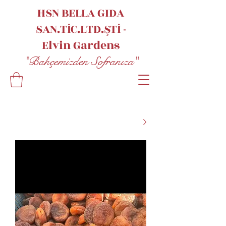
HSN BELLA GIDA
SAN.TİC.LTD.ŞTİ -
Elvin
Gardens
"Bahçemizden Sofranıza"