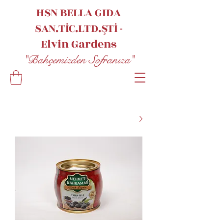
HSN BELLA GIDA
SAN.TİC.LTD.ŞTİ -
Elvin
Gardens
"Bahçemizden Sofranıza"