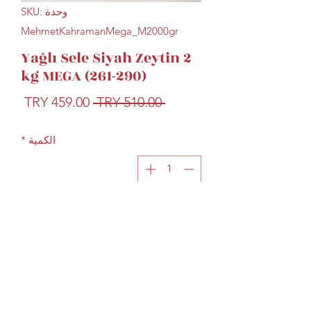
وحدة SKU:
MehmetKahramanMega_M2000gr
Yağlı Sele Siyah Zeytin 2
kg MEGA (261-290)
سعر
سعر
 ‏510.00 TRY 
عادي
البيع
الكمية
*
أضِف إلى العربة
"Mehmet Kahraman" Yağlı Sele siyah
zeytin. Tuzsuz, sofralık Gemlik zeytini...