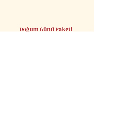
Doğum Günü Paketi
₺10'den Başlayan Fiyatlarla
Bayram Paketi
₺10'den Başlayan Fiyatlarla