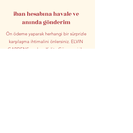
iban hesabına havale ve
anında gönderim
Ön ödeme yaparak herhangi bir sürprizle
karşılaşma ihtimalini önlersiniz. ELVIN
GARDENSgardens Kalite Güvencesi ile
%100 güvenli alışverişin tadını çıkarırsınız.
Etkinliklere katılma
-Kendi zeytinini kendin topla
-Tadım istasyonuna katılım ve etkileşim