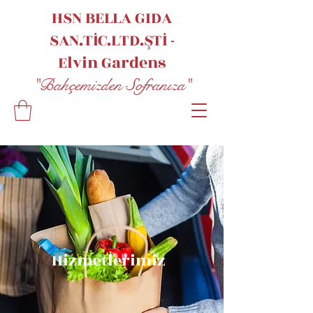
HSN BELLA GIDA
SAN.TİC.LTD.ŞTİ -
Elvin
Gardens
"Bahçemizden Sofranıza"
Hizmetlerimiz