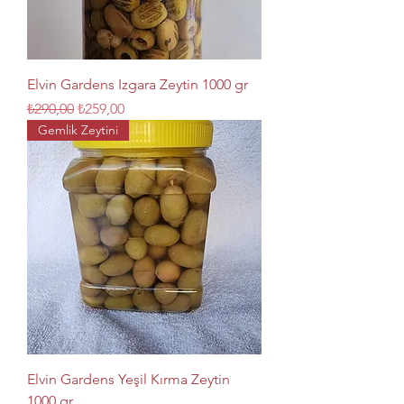
Elvin Gardens Izgara Zeytin 1000 gr
Normal Fiyat
İndirimli Fiyat
₺290,00
₺259,00
Gemlik Zeytini
Elvin Gardens Yeşil Kırma Zeytin
1000 gr