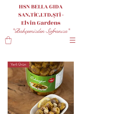
HSN BELLA GIDA
SAN.TİC.LTD.ŞTİ -
Elvin
Gardens
"Bahçemizden Sofranıza"
Yerli Ürün