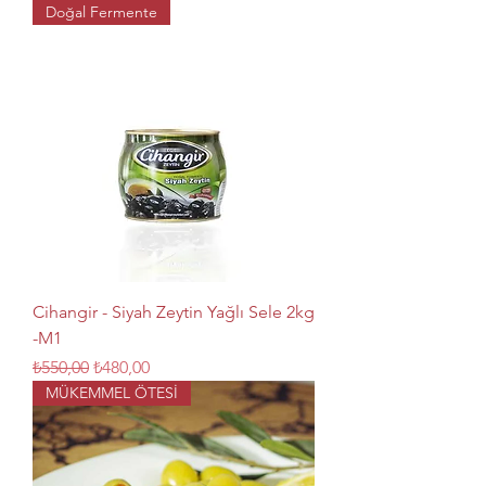
Doğal Fermente
Cihangir - Siyah Zeytin Yağlı Sele 2kg
-M1
Normal Fiyat
İndirimli Fiyat
₺550,00
₺480,00
MÜKEMMEL ÖTESİ