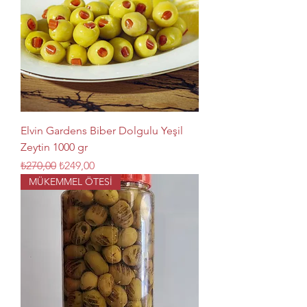
Elvin Gardens Biber Dolgulu Yeşil
Zeytin 1000 gr
Normal Fiyat
İndirimli Fiyat
₺270,00
₺249,00
MÜKEMMEL ÖTESİ