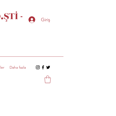
ŞTİ -
Giriş
ler
Daha fazla