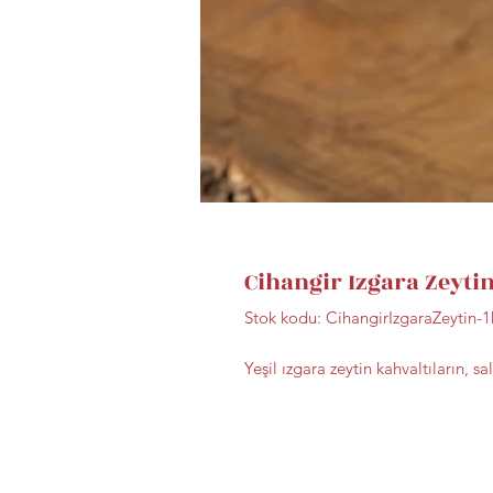
Cihangir Izgara Zeytin
Stok kodu: CihangirIzgaraZeytin-
Yeşil ızgara zeytin kahvaltıların, s