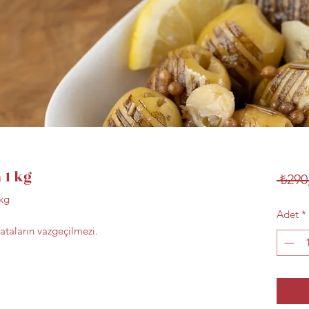
 1 kg
 ₺290
1kg
Adet
*
alataların vazgeçilmezi.