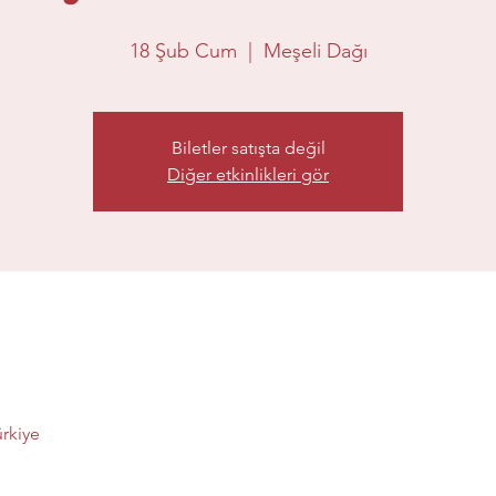
18 Şub Cum
  |  
Meşeli Dağı
Biletler satışta değil
Diğer etkinlikleri gör
ürkiye