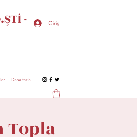
ŞTİ -
Giriş
ler
Daha fazla
n Topla