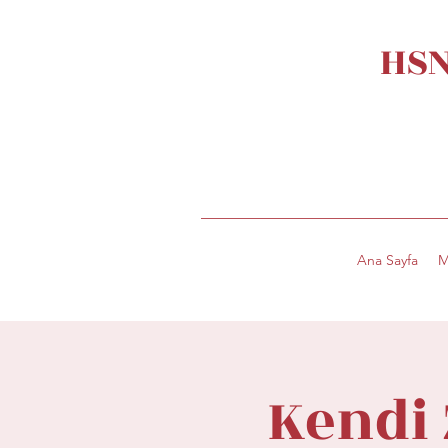
HSN
Ana Sayfa
M
Kendi 