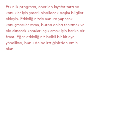
Etkinlik programı, önerilen kıyafet tarzı ve 
konuklar için yararlı olabilecek başka bilgileri 
ekleyin. Etkinliğinizde sunum yapacak 
konuşmacılar varsa, burası onları tanıtmak ve 
ele alınacak konuları açıklamak için harika bir 
fırsat. Eğer etkinliğiniz belirli bir kitleye 
yönelikse, bunu da belirttiğinizden emin 
olun.                                                              
İnsanları etkinliğinizle ilgili 
heyecanlandırmak için tarzınızı ve coşkunuzu 
göstermekten korkmayın! Yerlerinin 
ayırtıldığından emin olmaları için 
ziyaretçilerinizi kayıt olmaya, LCV yapmaya, 
veya bilet satın almaya teşvik edin.
Bu Etkinliği Paylaş