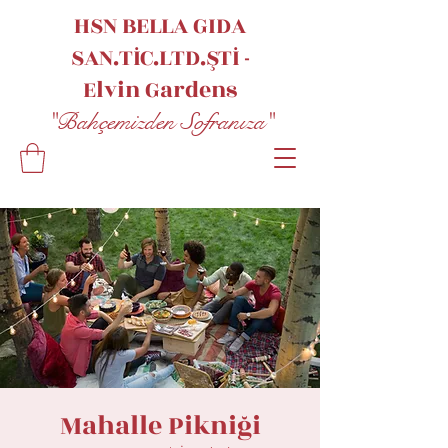
HSN BELLA GIDA
SAN.TİC.LTD.ŞTİ -
Elvin
Gardens
"Bahçemizden Sofranıza"
Mahalle Pikniği