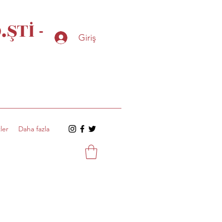
ŞTİ -
Giriş
ler
Daha fazla