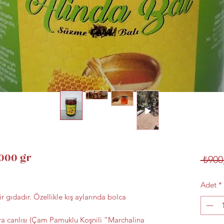
1000 gr
 ₺900
Adet
*
ir gıdadır. Özellikle kış aylarında bolca
ra canlısı (Çam Pamuklu Koşnili “Marchalina