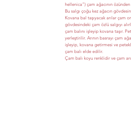
hellenica”) çam ağacının özünden el
Bu salgı çoğu kez ağacın gövdesind
Kovana bal taşıyacak arılar çam o
gövdesindeki çam özlü salgıyı alırl
çam balını işleyip kovana taşır. Pet
yerleştirilir. Arının basrayı çam a
işleyip, kovana getirmesi ve pete
çam balı elde edilir.
Çam balı koyu renklidir ve çam aro