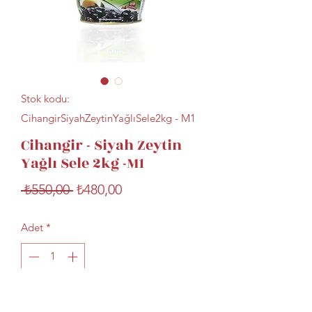
Stok kodu:
CihangirSiyahZeytinYağlıSele2kg - M1
Cihangir - Siyah Zeytin
Yağlı Sele 2kg -M1
Normal
İndirimli
 ₺550,00 
₺480,00
Fiyat
Fiyat
Adet
*
Sepete Ekle