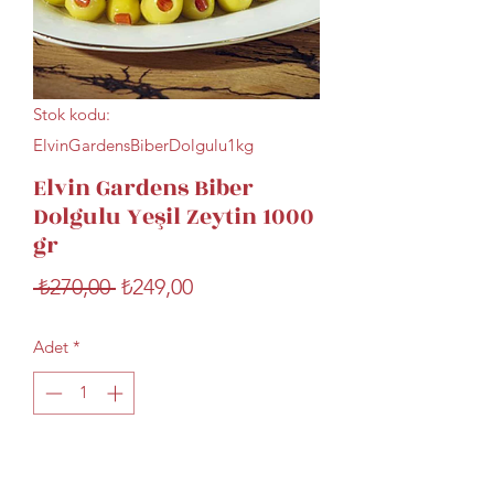
Stok kodu:
ElvinGardensBiberDolgulu1kg
Elvin Gardens Biber
Dolgulu Yeşil Zeytin 1000
gr
Normal
İndirimli
 ₺270,00 
₺249,00
Fiyat
Fiyat
Adet
*
Sepete Ekle