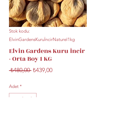
Stok kodu:
ElvinGardensKuruİncirNaturel1kg
Elvin Gardens Kuru İncir
- Orta Boy 1 KG
Normal
İndirimli
 ₺480,00 
₺439,00
Fiyat
Fiyat
Adet
*
Sepete Ekle
Ürünlerimiz sadece dağ inciridir.