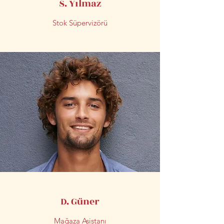
S. Yılmaz
Stok Süpervizörü
D. Güner
Mağaza Asistanı