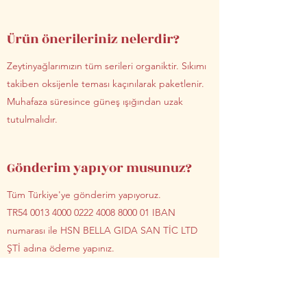
Ürün önerileriniz nelerdir?
Zeytinyağlarımızın tüm serileri organiktir. Sıkımı
takiben oksijenle teması kaçınılarak paketlenir.
Muhafaza süresince güneş ışığından uzak
tutulmalıdır.
Gönderim yapıyor musunuz?
Tüm Türkiye'ye gönderim yapıyoruz.
TR54
0013 4000 0222 4008
8000 01 IBAN
numarası ile HSN BELLA GIDA SAN TİC LTD
ŞTİ adına ödeme yapınız.
ELVİN Gardens'ın anlamı nedir?