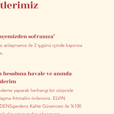
tlerimiz
hçemizden sofranıza"
o anlaşmamız ile 2 işgünü içinde kapınıza
m.
n hesabına havale ve anında
derim
deme yaparak herhangi bir sürprizle
laşma ihtimalini önlersiniz. ELVIN
ENSgardens Kalite Güvencesi ile %100
li alışverişin tadını çıkarırsınız.