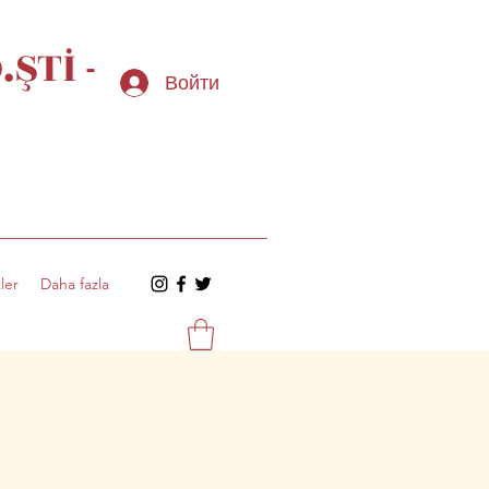
ŞTİ -
Войти
ler
Daha fazla