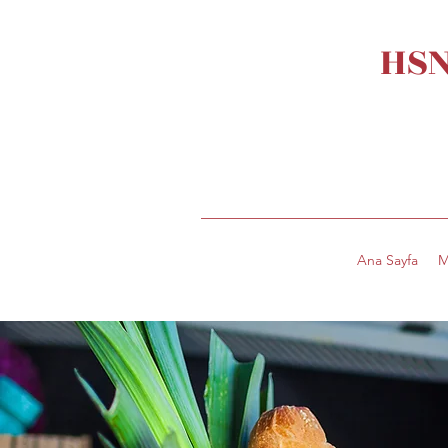
HSN
Ana Sayfa
M