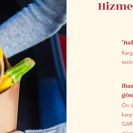
Hizme
"Ba
Karg
tesli
iba
gön
Ön ö
karşı
GARD
güven