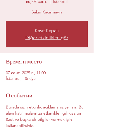
вс, 07 сент.
  |  
İstanbul
Sakın Kaçırmayın
Kayıt Kapalı
Diğer etkinlikleri gör
Время и место
07 сент. 2025 г., 11:00
İstanbul, Türkiye
О событии
Burada sizin etkinlik açıklamanız yer alır. Bu 
alanı katılımcılarınıza etkinlikle ilgili kısa bir 
özet ve başka ek bilgiler vermek için 
kullanabilirsiniz.                                              