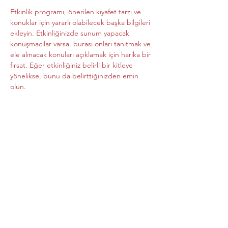
Etkinlik programı, önerilen kıyafet tarzı ve 
konuklar için yararlı olabilecek başka bilgileri 
ekleyin. Etkinliğinizde sunum yapacak 
konuşmacılar varsa, burası onları tanıtmak ve 
ele alınacak konuları açıklamak için harika bir 
fırsat. Eğer etkinliğiniz belirli bir kitleye 
yönelikse, bunu da belirttiğinizden emin 
olun.                                                              
İnsanları etkinliğinizle ilgili 
heyecanlandırmak için tarzınızı ve coşkunuzu 
göstermekten korkmayın! Yerlerinin 
ayırtıldığından emin olmaları için 
ziyaretçilerinizi kayıt olmaya, LCV yapmaya, 
veya bilet satın almaya teşvik edin.
Поделиться