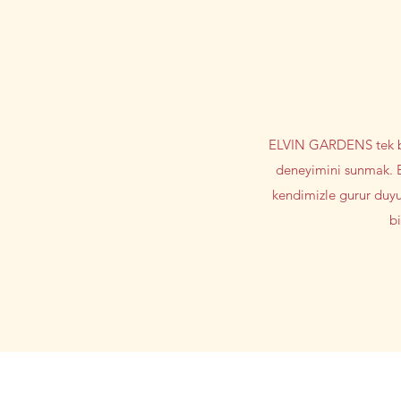
ELVIN GARDENS tek bir
deneyimini sunmak. B
kendimizle gurur duyuy
bi