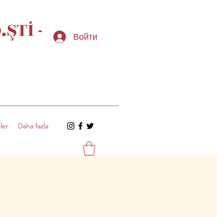
ŞTİ -
Войти
ler
Daha fazla