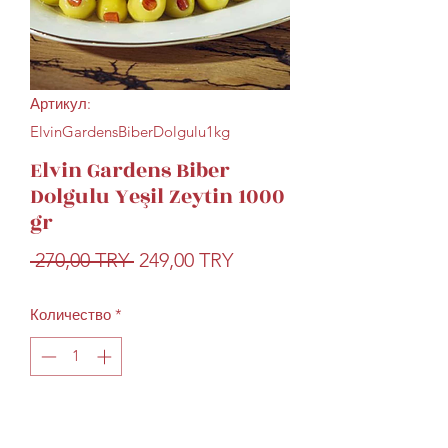
Артикул:
ElvinGardensBiberDolgulu1kg
Elvin Gardens Biber
Dolgulu Yeşil Zeytin 1000
gr
Обычная
Спеццена
 270,00 TRY 
249,00 TRY
цена
Количество
*
Добавить в корзину