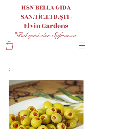
HSN BELLA GIDA
SAN.TİC.LTD.ŞTİ -
Elvin
Gardens
"Bahçemizden Sofranıza"