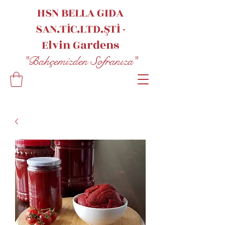
HSN BELLA GIDA
SAN.TİC.LTD.ŞTİ -
Elvin
Gardens
"Bahçemizden Sofranıza"