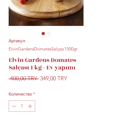
Артикул:
ElvinGardensDomatesSalçası1500gr
Elvin Gardens Domates
Salçası 1 kg - Ev yapımı
Обычная
Спеццена
 400,00 TRY 
349,00 TRY
цена
Количество
*
Добавить в корзину