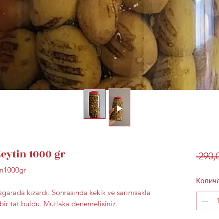
Zeytin 1000 gr
 290,
in1000gr
Колич
 ızgarada kızardı. Sonrasında kekik ve sarımsakla
ir tat buldu. Mutlaka denemelisiniz.