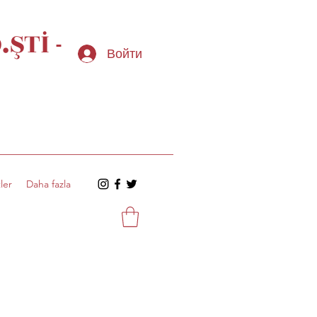
ŞTİ -
Войти
ler
Daha fazla