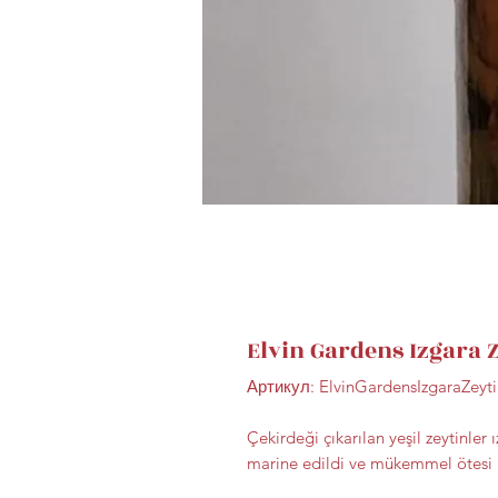
Elvin Gardens Izgara 
Артикул: ElvinGardensIzgaraZeyt
Çekirdeği çıkarılan yeşil zeytinler
marine edildi ve mükemmel ötesi b