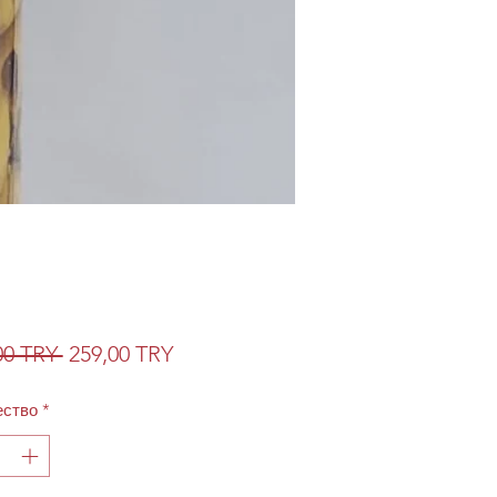
Обычная
Спеццена
00 TRY 
259,00 TRY
цена
ество
*