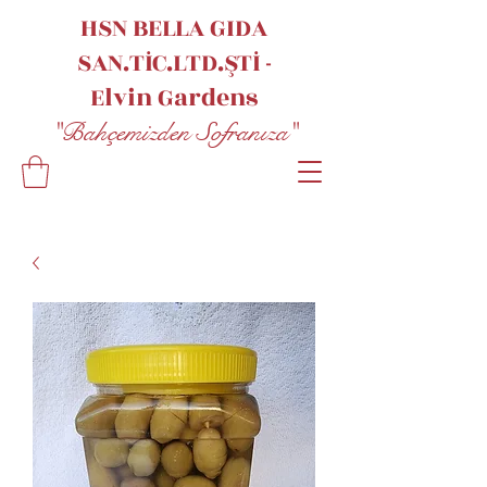
HSN BELLA GIDA
SAN.TİC.LTD.ŞTİ -
Elvin
Gardens
"Bahçemizden Sofranıza"