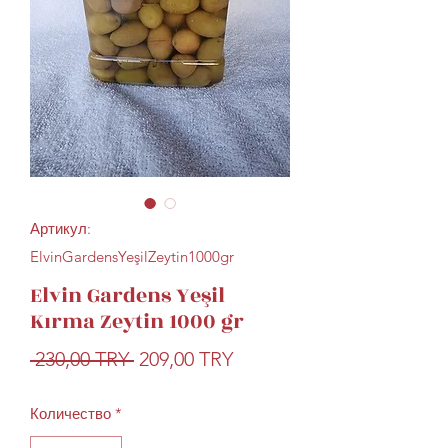
Артикул:
ElvinGardensYeşilZeytin1000gr
Elvin Gardens Yeşil
Kırma Zeytin 1000 gr
Обычная
Спеццена
 230,00 TRY 
209,00 TRY
цена
Количество
*