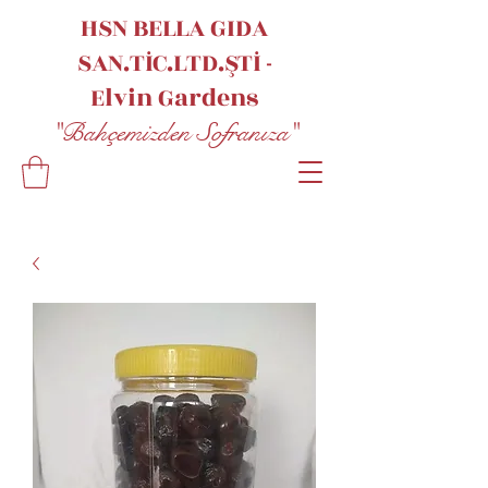
HSN BELLA GIDA
SAN.TİC.LTD.ŞTİ -
Elvin
Gardens
"Bahçemizden Sofranıza"