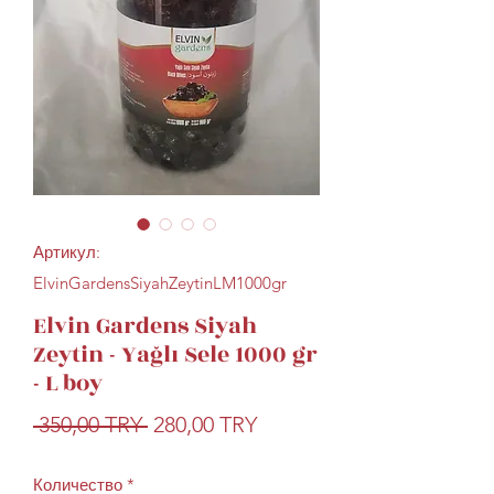
Артикул:
ElvinGardensSiyahZeytinLM1000gr
Elvin Gardens Siyah
Zeytin - Yağlı Sele 1000 gr
- L boy
Обычная
Спеццена
 350,00 TRY 
280,00 TRY
цена
Количество
*