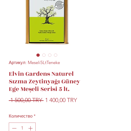
Артикул: Meseli5LtTeneke
Elvin Gardens Naturel
Sızma Zeytinyağı Güney
Ege Meşeli Serisi 5 lt.
Обычная
Спеццена
 1 500,00 TRY 
1 400,00 TRY
цена
Количество
*