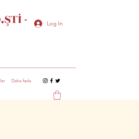
ŞTİ -
Log In
ler
Daha fazla