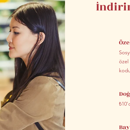
İndir
Öze
Sosy
özel
kodun
Doğ
₺10'
Bay