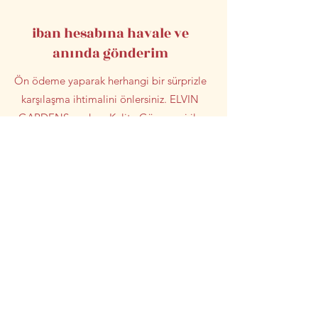
iban hesabına havale ve
anında gönderim
Ön ödeme yaparak herhangi bir sürprizle
karşılaşma ihtimalini önlersiniz. ELVIN
GARDENSgardens Kalite Güvencesi ile
%100 güvenli alışverişin tadını çıkarırsınız.
Etkinliklere katılma
-Kendi zeytinini kendin topla
-Tadım istasyonuna katılım ve etkileşim