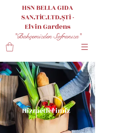
HSN BELLA GIDA
SAN.TİC.LTD.ŞTİ -
Elvin
Gardens
"Bahçemizden Sofranıza"
Hizmetlerimiz