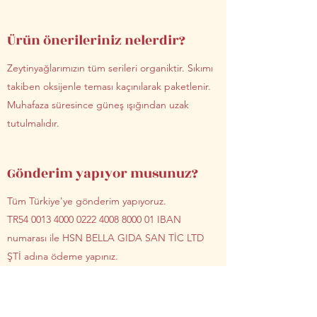
Ürün önerileriniz nelerdir?
Zeytinyağlarımızın tüm serileri organiktir. Sıkımı
takiben oksijenle teması kaçınılarak paketlenir.
Muhafaza süresince güneş ışığından uzak
tutulmalıdır.
Gönderim yapıyor musunuz?
Tüm Türkiye'ye gönderim yapıyoruz.
TR54
0013 4000 0222 4008
8000 01 IBAN
numarası ile HSN BELLA GIDA SAN TİC LTD
ŞTİ adına ödeme yapınız.
ELVİN Gardens'ın anlamı nedir?