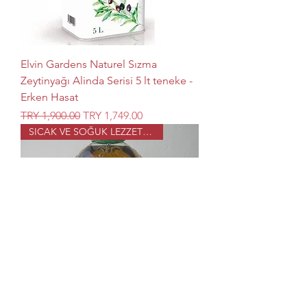
Elvin Gardens Naturel Sızma
Zeytinyağı Alinda Serisi 5 lt teneke -
Erken Hasat
Regular Price
Sale Price
TRY 1,900.00
TRY 1,749.00
SICAK VE SOĞUK LEZZETLER İÇİN