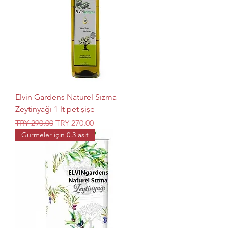
Elvin Gardens Naturel Sızma
Zeytinyağı 1 lt pet şişe
Regular Price
Sale Price
TRY 290.00
TRY 270.00
Gurmeler için 0.3 asit