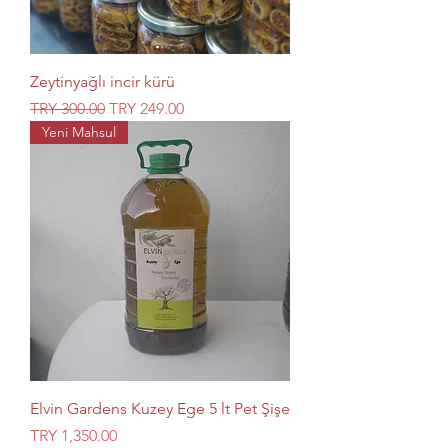
Zeytinyağlı incir kürü
Regular Price
Sale Price
TRY 300.00
TRY 249.00
Yeni Mahsul
Elvin Gardens Kuzey Ege 5 lt Pet Şişe
Price
TRY 1,350.00