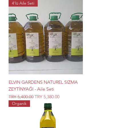
4'lü Aile Seti
ELVIN GARDENS NATUREL SIZMA
ZEYTİNYAĞI - Aile Seti
Regular Price
Sale Price
TRY 5,400.00
TRY 5,380.00
Organik