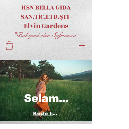
HSN BELLA GIDA
SAN.TİC.LTD.ŞTİ -
Elvin
Gardens
"Bahçemizden Sofranıza"
Selam...
Keşfe hazırsan tıkla