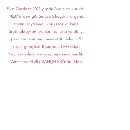
Elvin Gardens 2021 yılında Aydın'da kuruldu.
1820'lerden günümüze 5 kuşaktır organik
zeytin, zeytinyağı, kuru incir ve kayısı
üretmekteyken ürünlerimizi ülke ve dünya
pazarına tanıtmayı hayal ettik. Ailenin 5.
kuşak genç kızı, 8 yaşında, Elvin Büşra
Yalçın'ın adıyla markalaşmaya karar verdik.
Amacımız ELVİN BAHÇELERİ'nde (Elvin
Gardens) yetişen organik ürünleri doğrudan
tüketiciyle buluşturmak.
Gelin, tanışalım.
Çalışma Saatleri