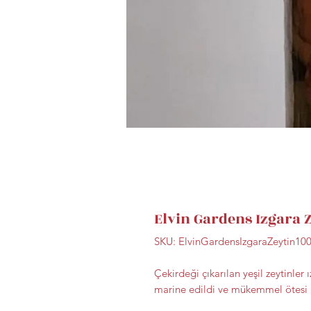
Elvin Gardens Izgara 
SKU: ElvinGardensIzgaraZeytin10
Çekirdeği çıkarılan yeşil zeytinler
marine edildi ve mükemmel ötesi b