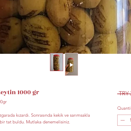
Zeytin 1000 gr
 TRY 
00gr
Quanti
 ızgarada kızardı. Sonrasında kekik ve sarımsakla
ir tat buldu. Mutlaka denemelisiniz.