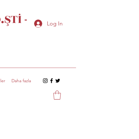
ŞTİ -
Log In
ler
Daha fazla