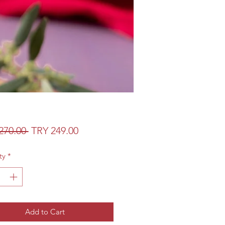
Regular
Sale
270.00 
TRY 249.00
Price
Price
ty
*
Add to Cart