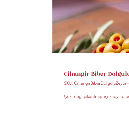
Cihangir Biber Dolgulu
SKU: CihangirBiberDolguluZeytin
Çekirdeği çıkarılmış, içi kapya bib