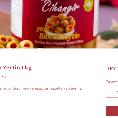
 Zeytin 1 kg
 TRY 
-1kg
Quanti
erle doldurulmuş ve eşsiz bir lezzetle kaplanmış.