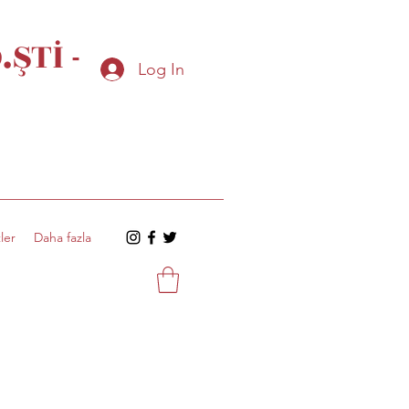
ŞTİ -
Log In
ler
Daha fazla