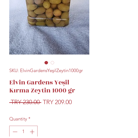
SKU: ElvinGardensYeşilZeytin1000gr
Elvin Gardens Yeşil
Kırma Zeytin 1000 gr
Regular
Sale
 TRY 230.00 
TRY 209.00
Price
Price
Quantity
*