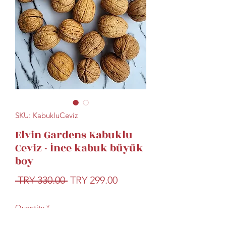
SKU: KabukluCeviz
Elvin Gardens Kabuklu
Ceviz - İnce kabuk büyük
boy
Regular
Sale
 TRY 330.00 
TRY 299.00
Price
Price
Quantity
*