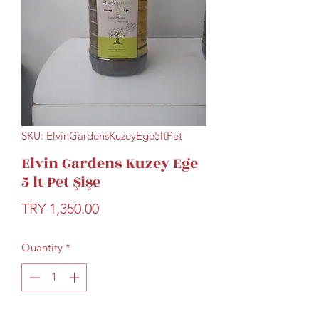
SKU: ElvinGardensKuzeyEge5ltPet
Elvin Gardens Kuzey Ege
5 lt Pet Şişe
Price
TRY 1,350.00
Quantity
*