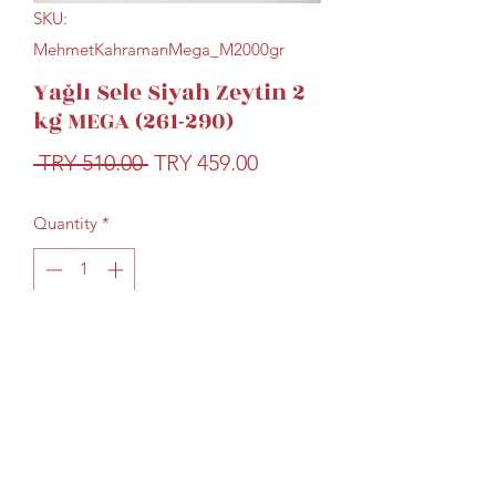
SKU:
MehmetKahramanMega_M2000gr
Yağlı Sele Siyah Zeytin 2
kg MEGA (261-290)
Regular
Sale
 TRY 510.00 
TRY 459.00
Price
Price
Quantity
*
Add to Cart
"Mehmet Kahraman" Yağlı Sele siyah
zeytin. Tuzsuz, sofralık Gemlik zeytini...